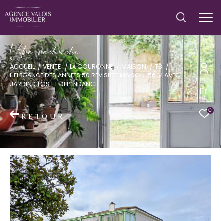
V
o
r
e
r
e
c
e
c
e
ACCUEIL
VENTE
LA COURONNE
MAISON
T8
L ELEGANCE DES ANNEES 50 REVISITEE MAISON 156 M AVEC
JARDIN CLOS ET DEPENDANCE
Fr
0
RETOUR