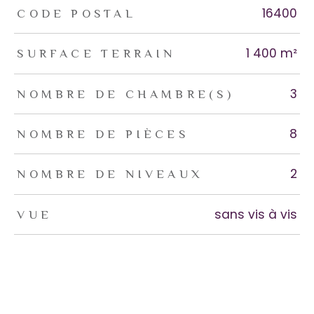
TRAD_ZEPHYR_Caracteristique
TRAD_ZEPHYR_Valeurs
16400
CODE POSTAL
1 400 m²
SURFACE TERRAIN
3
NOMBRE DE CHAMBRE(S)
8
NOMBRE DE PIÈCES
2
NOMBRE DE NIVEAUX
sans vis à vis
VUE