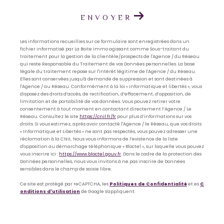
ENVOYER
Les informations recueillies sur ce formulaire sont enregistrées dans un
fichier informatisé par La Boite Immo agissant comme Sous-traitant du
traitement pour la gestion de la clientèle/prospects de l'Agence / du Réseau
qui reste Responsable du Traitement de vos Données personnelles. La base
légale du traitement repose sur l'intérêt légitime de l'Agence / du Réseau.
Elles sont conservées jusqu'à demande de suppression et sont destinées à
l'Agence / au Réseau. Conformément à la loi « informatique et libertés », vous
disposez des droits d’accès, de rectification, d’effacement, d’opposition, de
limitation et de portabilité de vos données. Vous pouvez retirer votre
consentement à tout moment en contactant directement l’Agence / Le
Réseau. Consultez le site
https://cnil.fr/fr
pour plus d’informations sur vos
droits. Si vous estimez, après avoir contacté l'Agence / le Réseau, que vos droits
« Informatique et Libertés » ne sont pas respectés, vous pouvez adresser une
réclamation à la CNIL. Nous vous informons de l’existence de la liste
d'opposition au démarchage téléphonique « Bloctel », sur laquelle vous pouvez
vous inscrire ici :
https://www.bloctel.gouv.fr
. Dans le cadre de la protection des
Données personnelles, nous vous invitons à ne pas inscrire de Données
sensibles dans le champ de saisie libre.
Ce site est protégé par reCAPTCHA, les
Politiques de Confidentialité
et es
C
onditions d'utilisation
de Google s'appliquent.