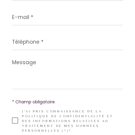
E-
mail
*
Téléphone
*
Message
*
* Champ obligatoire
J'AI PRIS CONNAISSANCE DE LA
POLITIQUE DE CONFIDENTIALITÉ ET
DES INFORMATIONS RELATIVES AU
TRAITEMENT DE MES DONNÉES
PERSONNELLES (*)*