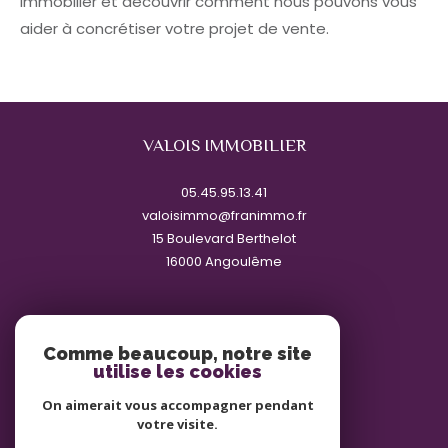
immobilier et découvrir comment nous pouvons vous
aider à concrétiser votre projet de vente.
VALOIS IMMOBILIER
05.45.95.13.41
valoisimmo@franimmo.fr
15 Boulevard Berthelot
16000
angoulême
Nous suivre sur
Comme beaucoup, notre site
utilise les cookies
On aimerait vous accompagner pendant
votre visite.