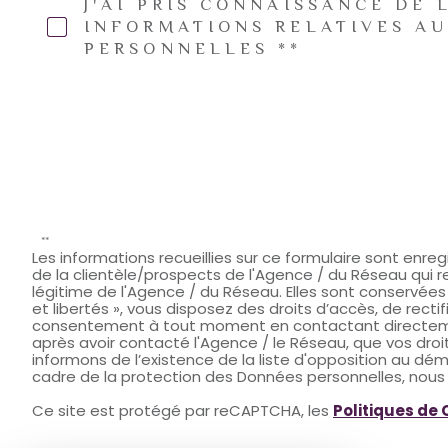
J'AI PRIS CONNAISSANCE DE 
INFORMATIONS RELATIVES A
PERSONNELLES **
**
Les informations recueillies sur ce formulaire sont enr
de la clientèle/prospects de l'Agence / du Réseau qui 
légitime de l'Agence / du Réseau. Elles sont conservée
et libertés », vous disposez des droits d’accès, de recti
consentement à tout moment en contactant directemen
après avoir contacté l'Agence / le Réseau, que vos droi
informons de l’existence de la liste d'opposition au déma
cadre de la protection des Données personnelles, nous v
Ce site est protégé par reCAPTCHA, les
Politiques de 