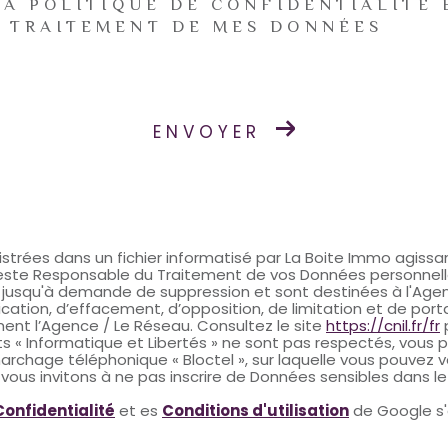
LA POLITIQUE DE CONFIDENTIALITÉ 
U TRAITEMENT DE MES DONNÉES
ENVOYER
egistrées dans un fichier informatisé par La Boite Immo agi
reste Responsable du Traitement de vos Données personnelles
s jusqu'à demande de suppression et sont destinées à l'Age
fication, d’effacement, d’opposition, de limitation et de por
t l’Agence / Le Réseau. Consultez le site
https://cnil.fr/fr
p
ts « Informatique et Libertés » ne sont pas respectés, vous
rchage téléphonique « Bloctel », sur laquelle vous pouvez vou
ous invitons à ne pas inscrire de Données sensibles dans le 
Confidentialité
et es
Conditions d'utilisation
de Google s'