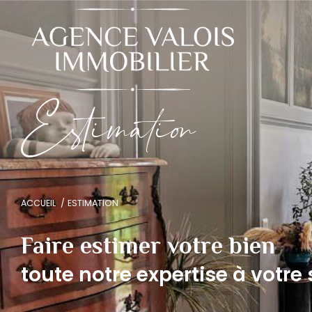
E
s
i
m
a
i
o
ACCUEIL
ESTIMATION
Faire estimer votre bien
toute notre expertise à votre 