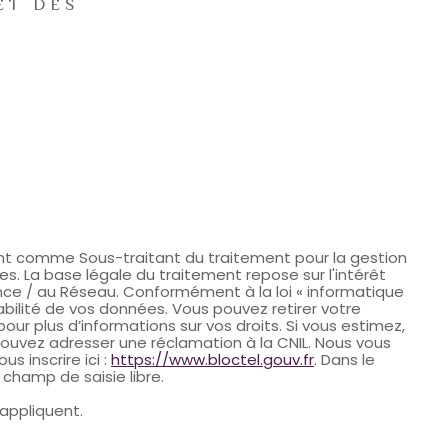
ET DES
ssant comme Sous-traitant du traitement pour la gestion
. La base légale du traitement repose sur l'intérêt
nce / au Réseau. Conformément à la loi « informatique
tabilité de vos données. Vous pouvez retirer votre
our plus d’informations sur vos droits. Si vous estimez,
 pouvez adresser une réclamation à la CNIL. Nous vous
s inscrire ici :
https://www.bloctel.gouv.fr
. Dans le
champ de saisie libre.
appliquent.