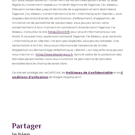
qui reste Responsable du Traitement de vos Données personnelles. La base
légale du traitement repose sur l'intérêt légitime de l'Agence / du Réseau.
Elles sont conservées jusqu'à demande de suppression et sont destinées à
l'Agence / au Réseau. Conformément à la loi « informatique et libertés », vous
disposez des droits d’accès, de rectification, d’effacement, d’opposition, de
limitation et de portabilité de vos données. Vous pouvez retirer votre
consentement à tout moment en contactant directement l’Agence / Le
Réseau. Consultez le site
https://cnil.fr/fr
pour plus d’informations sur vos
droits. Si vous estimez, après avoir contacté l'Agence / le Réseau, que vos droits
« Informatique et Libertés » ne sont pas respectés, vous pouvez adresser une
réclamation à la CNIL. Nous vous informons de l’existence de la liste
d'opposition au démarchage téléphonique « Bloctel », sur laquelle vous pouvez
vous inscrire ici :
https://www.bloctel.gouv.fr
. Dans le cadre de la protection des
Données personnelles, nous vous invitons à ne pas inscrire de Données
sensibles dans le champ de saisie libre.
Ce site est protégé par reCAPTCHA, les
Politiques de Confidentialité
et es
C
onditions d'utilisation
de Google s'appliquent.
partager
le bien