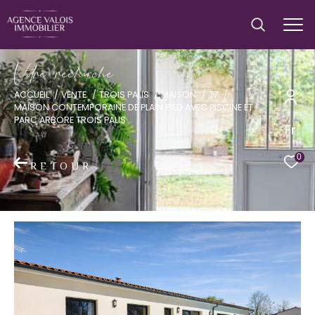
V
o
r
e
r
e
c
e
c
e
ACCUEIL
VENTE
TROIS PALIS
MAISON
T7
MAISON CONTEMPORAINE DE PLAIN PIED AVEC PISCINE ET
PARC ARBORE TROIS PALIS
Fr
0
RETOUR