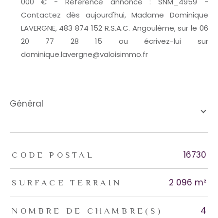
000 € - Référence annonce : SNM_4959 -
Contactez dès aujourd'hui, Madame Dominique
LAVERGNE, 483 874 152 R.S.A.C. Angoulême, sur le 06
20 77 28 15 ou écrivez-lui sur
dominique.lavergne@valoisimmo.fr
général
TRAD_ZEPHYR_Caracteristique
TRAD_ZEPHYR_Valeurs
16730
CODE POSTAL
2 096 m²
SURFACE TERRAIN
4
NOMBRE DE CHAMBRE(S)