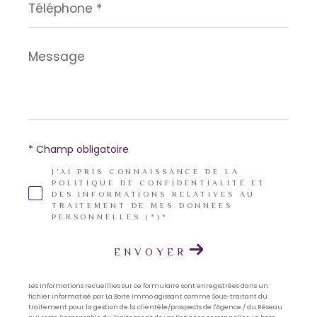
*
Message
*
* Champ obligatoire
J'AI PRIS CONNAISSANCE DE LA
POLITIQUE DE CONFIDENTIALITÉ ET
DES INFORMATIONS RELATIVES AU
TRAITEMENT DE MES DONNÉES
PERSONNELLES (*)*
ENVOYER
Les informations recueillies sur ce formulaire sont enregistrées dans un
fichier informatisé par La Boite Immo agissant comme Sous-traitant du
traitement pour la gestion de la clientèle/prospects de l'Agence / du Réseau