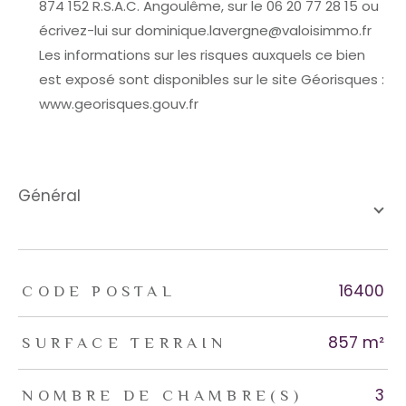
874 152 R.S.A.C. Angoulême, sur le 06 20 77 28 15 ou
écrivez-lui sur dominique.lavergne@valoisimmo.fr
Les informations sur les risques auxquels ce bien
est exposé sont disponibles sur le site Géorisques :
www.georisques.gouv.fr
général
TRAD_ZEPHYR_Caracteristique
TRAD_ZEPHYR_Valeurs
16400
CODE POSTAL
857 m²
SURFACE TERRAIN
3
NOMBRE DE CHAMBRE(S)