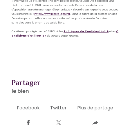
« Informatique et Libertés » ne sont pas respectés, vous pouvez adresser une
réclamation à la CNIL. Nous vous informons de l’existence de la liste
d'opposition au démarchage téléphonique « Bloctel », sur laquelle vous pouvez
vous inscrire ici :
https://www.bloctel.gouv.fr
. Dans le cadre de la protection des
Données personnelles, nous vous invitons à ne pas inscrire de Données
sensibles dans le champ de saisie libre.
Ce site est protégé par reCAPTCHA, les
Politiques de Confidentialité
et es
C
onditions d'utilisation
de Google s'appliquent.
partager
le bien
Facebook
Twitter
Plus de partage