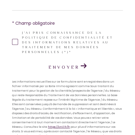
* Champ obligatoire
J'AI PRIS CONNAISSANCE DE LA
POLITIQUE DE CONFIDENTIALITÉ ET
DES INFORMATIONS RELATIVES AU
TRAITEMENT DE MES DONNÉES
PERSONNELLES (*)*
ENVOYER
Les informations recueillies sur ce formulaire sont enregistrées dans un
fichier informatisé par La Boite Immo agissant comme Sous-traitant du
traitement pour la gestion de la clientèle/prospects de l'Agence / du Réseau
qui reste Responsable du Traitement de vos Données personnelles. La base
légale du traitement repose sur l'intérêt légitime de l'Agence / du Réseau.
Elles sont conservées jusqu'à demande de suppression et sont destinées à
l'Agence / au Réseau. Conformément à la loi « informatique et libertés », vous
disposez des droits d’accès, de rectification, d’effacement, d’opposition, de
limitation et de portabilité de vos données. Vous pouvez retirer votre
consentement à tout moment en contactant directement l’Agence / Le
Réseau. Consultez le site
https://cnil.fr/fr
pour plus d’informations sur vos
droits. Si vous estimez, après avoir contacté l'Agence / le Réseau, que vos droits