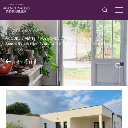
V
o
r
e
r
e
c
e
c
e
ACCUEIL
VENTE
PUYMOYEN
MAISON
T5
MAISON CONTEMPORAINE A TOIT PLAT DE 2017 A PUYMOYEN
Fr
RETOUR
0