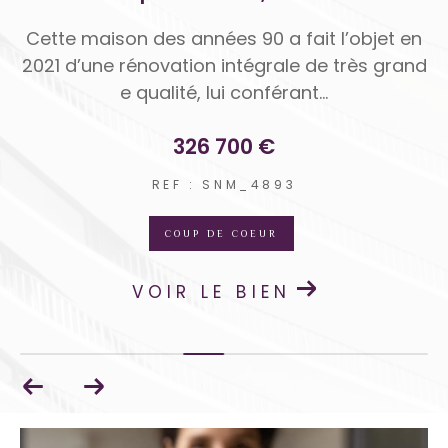
 e
Cette maison des années 90 a fait l’objet en
À 
enn
2021 d’une rénovation intégrale de très grand
el
e qualité, lui conférant...
326 700 €
REF : SNM_4893
COUP DE COEUR
VOIR LE BIEN