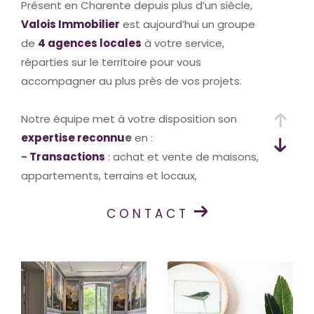
Présent en Charente depuis plus d’un siècle,
Valois Immobilier
est aujourd’hui un groupe
de
4 agences locales
à votre service,
réparties sur le territoire pour vous
accompagner au plus près de vos projets.
Notre équipe met à votre disposition son
expertise reconnu
e
en :
-
Transactions
: achat et vente de maisons,
appartements, terrains et locaux,
-
Gestion locative
: sécuriser vos revenus et
CONTACT
simplifier la gestion de vos biens,
-
Syndic de copropriété
: garantir une
gestion transparente et professionnelle de
votre immeuble.Forts de
plus de 100 ans
d’expérience
pour l’une de nos agences, nous
allions la solidité d’un savoir-faire historique à