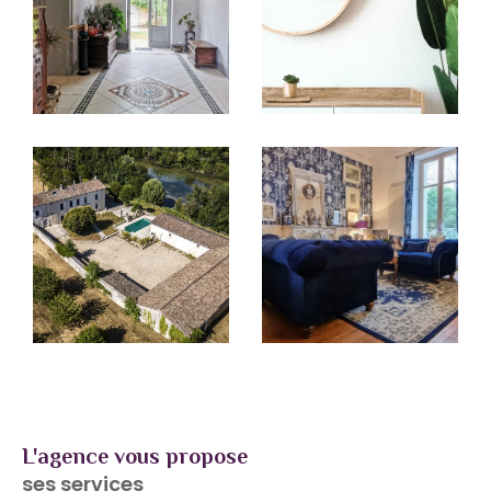
la modernité des outils numériques, pour offrir
un
service de proximité, efficace et humain
.
Que vous soyez propriétaire, investisseur ou
futur acquéreur, nos conseillers sont là pour
vous écouter, vous conseiller et vous
accompagner à chaque étape de votre projet
immobilier en Charente.
Votre bien, entre de bonnes mains
L'agence vous propose
ses services