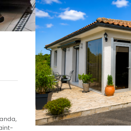
randa,
aint-