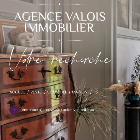
V
o
r
e
r
e
c
e
c
e
ACCUEIL
VENTE
ST MICHEL
MAISON
T5
1
Annonce(s) trouvée(s) selon vos critères