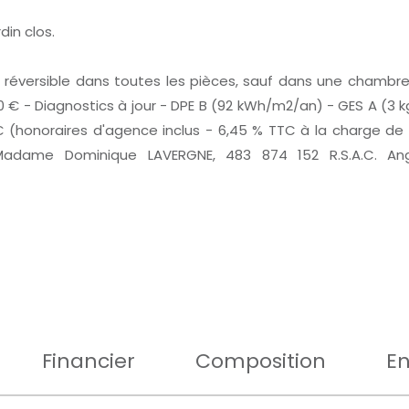
din clos.
n réversible dans toutes les pièces, sauf dans une chambre 
00 € - Diagnostics à jour - DPE B (92 kWh/m2/an) - GES A (
 (honoraires d'agence inclus - 6,45 % TTC à la charge de 
Madame Dominique LAVERGNE, 483 874 152 R.S.A.C. Ang
Financier
Composition
En