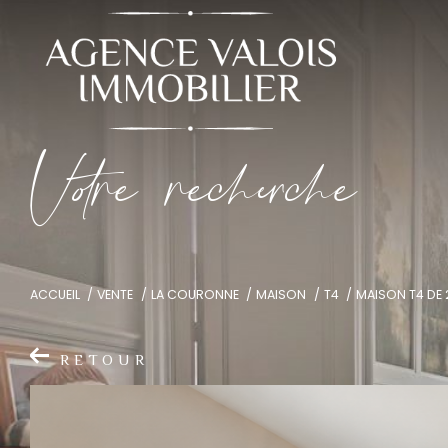
V
o
r
e
r
e
c
e
c
e
ACCUEIL
VENTE
LA COURONNE
MAISON
T4
MAISON T4 DE
RETOUR