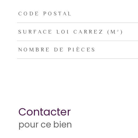
TRAD_ZEPHYR_Caracteristique
TRAD_ZEPHYR_Valeu
CODE POSTAL
SURFACE LOI CARREZ (M²)
NOMBRE DE PIÈCES
Contacter
pour ce bien