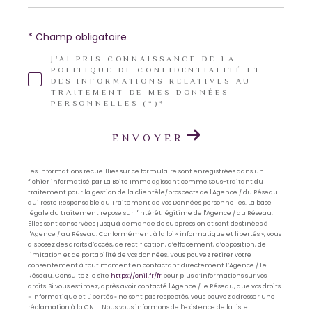
* Champ obligatoire
J'AI PRIS CONNAISSANCE DE LA
POLITIQUE DE CONFIDENTIALITÉ ET
DES INFORMATIONS RELATIVES AU
TRAITEMENT DE MES DONNÉES
PERSONNELLES (*)*
ENVOYER
Les informations recueillies sur ce formulaire sont enregistrées dans un
fichier informatisé par La Boite Immo agissant comme Sous-traitant du
traitement pour la gestion de la clientèle/prospects de l'Agence / du Réseau
qui reste Responsable du Traitement de vos Données personnelles. La base
légale du traitement repose sur l'intérêt légitime de l'Agence / du Réseau.
Elles sont conservées jusqu'à demande de suppression et sont destinées à
l'Agence / au Réseau. Conformément à la loi « informatique et libertés », vous
disposez des droits d’accès, de rectification, d’effacement, d’opposition, de
limitation et de portabilité de vos données. Vous pouvez retirer votre
consentement à tout moment en contactant directement l’Agence / Le
Réseau. Consultez le site
https://cnil.fr/fr
pour plus d’informations sur vos
droits. Si vous estimez, après avoir contacté l'Agence / le Réseau, que vos droits
« Informatique et Libertés » ne sont pas respectés, vous pouvez adresser une
réclamation à la CNIL. Nous vous informons de l’existence de la liste