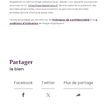
d'opposition au démarchage téléphonique « Bloctel », sur laquelle vous pouvez
vous inscrire ici :
https://www.bloctel.gouv.fr
. Dans le cadre de la protection des
Données personnelles, nous vous invitons à ne pas inscrire de Données
sensibles dans le champ de saisie libre.
Ce site est protégé par reCAPTCHA, les
Politiques de Confidentialité
et es
C
onditions d'utilisation
de Google s'appliquent.
partager
le bien
Facebook
Twitter
Plus de partage