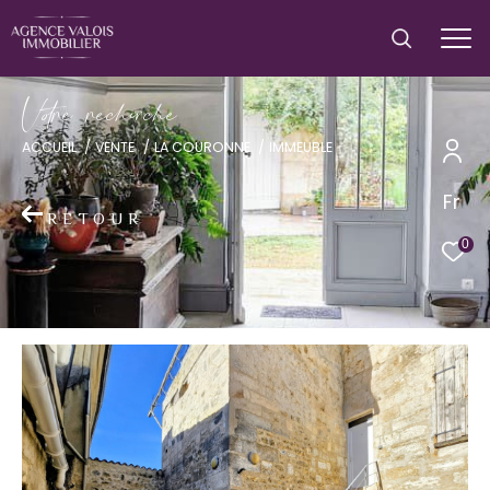
V
o
r
e
r
e
c
e
c
e
ACCUEIL
VENTE
LA COURONNE
IMMEUBLE
Fr
RETOUR
0