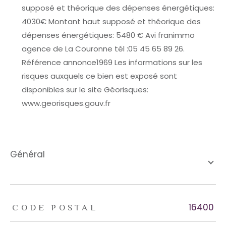
supposé et théorique des dépenses énergétiques:
4030€ Montant haut supposé et théorique des
dépenses énergétiques: 5480 € Avi franimmo
agence de La Couronne tél :05 45 65 89 26.
Référence annonce1969 Les informations sur les
risques auxquels ce bien est exposé sont
disponibles sur le site Géorisques:
www.georisques.gouv.fr
général
TRAD_ZEPHYR_Caracteristique
TRAD_ZEPHYR_Valeurs
16400
CODE POSTAL