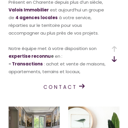
Présent en Charente depuis plus d’un siècle,
Valois Immobilier
est aujourd’hui un groupe
de
4 agences locales
à votre service,
réparties sur le territoire pour vous
accompagner au plus près de vos projets.
Notre équipe met à votre disposition son
expertise reconnu
e
en :
-
Transactions
: achat et vente de maisons,
appartements, terrains et locaux,
-
Gestion locative
: sécuriser vos revenus et
CONTACT
simplifier la gestion de vos biens,
-
Syndic de copropriété
: garantir une
gestion transparente et professionnelle de
votre immeuble.Forts de
plus de 100 ans
d’expérience
pour l’une de nos agences, nous
allions la solidité d’un savoir-faire historique à