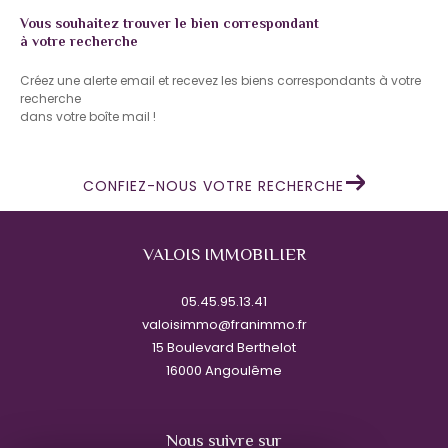
Vous souhaitez trouver le bien correspondant
à votre recherche
Créez une alerte email et recevez les biens correspondants à votre
recherche
dans votre boîte mail !
CONFIEZ-NOUS VOTRE RECHERCHE
VALOIS IMMOBILIER
05.45.95.13.41
valoisimmo@franimmo.fr
15 Boulevard Berthelot
16000
angoulême
Nous suivre sur