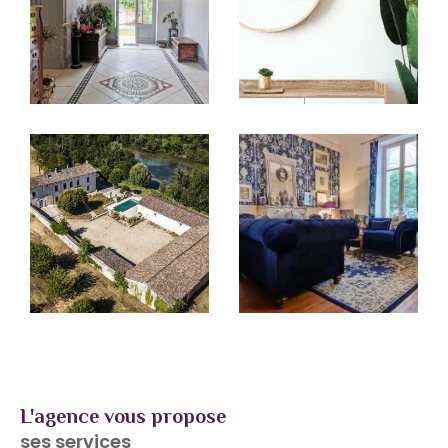
la modernité des outils numériques, pour offrir
un
service de proximité, efficace et humain
.
Que vous soyez propriétaire, investisseur ou
futur acquéreur, nos conseillers sont là pour
vous écouter, vous conseiller et vous
accompagner à chaque étape de votre projet
immobilier en Charente.
Votre bien, entre de bonnes mains
L'agence vous propose
ses services