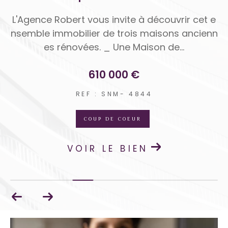
in
L'Agence Robert vous invite à découvrir cet e
C
is
nsemble immobilier de trois maisons ancienn
20
es rénovées. _ Une Maison de...
610 000 €
REF : SNM- 4844
COUP DE COEUR
VOIR LE BIEN