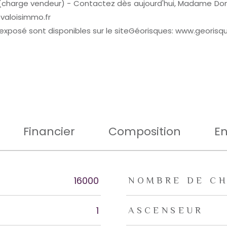
€ HAI (charge vendeur) - Contactez dès aujourd'hui, Madame Do
@valoisimmo.fr
 exposé sont disponibles sur le siteGéorisques: www.georisqu
Financier
Composition
En
rs
16000
NOMBRE DE CH
1
ASCENSEUR