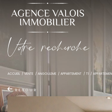
V
o
r
e
r
e
c
e
c
e
ACCUEIL
VENTE
ANGOULEME
APPARTEMENT
T1
APPARTEMEN
RETOUR