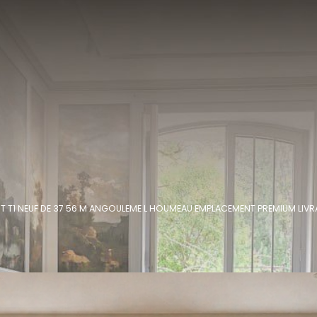
T T1 NEUF DE 37 56 M ANGOULEME L HOUMEAU EMPLACEMENT PREMIUM LIVR