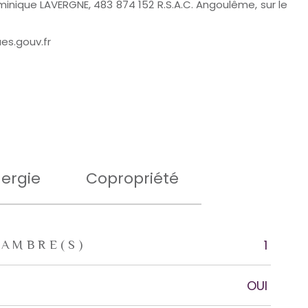
minique LAVERGNE, 483 874 152 R.S.A.C. Angoulême, sur le
es.gouv.fr
ergie
Copropriété
1
AMBRE(S)
OUI