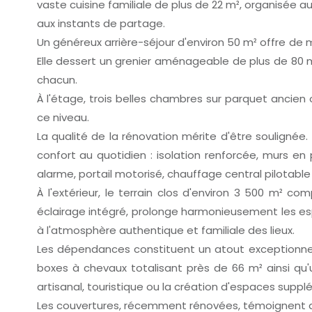
vaste cuisine familiale de plus de 22 m², organisée 
aux instants de partage.
Un généreux arrière-séjour d'environ 50 m² offre de 
Elle dessert un grenier aménageable de plus de 80 m
chacun.
À l'étage, trois belles chambres sur parquet ancie
ce niveau.
La qualité de la rénovation mérite d'être soulignée
confort au quotidien : isolation renforcée, murs en
alarme, portail motorisé, chauffage central pilotab
À l'extérieur, le terrain clos d'environ 3 500 m² 
éclairage intégré, prolonge harmonieusement les esp
à l'atmosphère authentique et familiale des lieux.
Les dépendances constituent un atout exceptionnel
boxes à chevaux totalisant près de 66 m² ainsi qu
artisanal, touristique ou la création d'espaces suppl
Les couvertures, récemment rénovées, témoignent du 