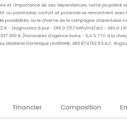
tions et l'importance de ses dépendances, cette propriété
lutif, où patrimoine, confort et potentiel se rencontrent avec
 de possibilités, où le charme de la campagne charentaise s
22 € - Diagnostics à jour - DPE D (157 kWh/m2/an) - GES D (
 337 000 € (honoraires d'agence inclus - 5,4 % TTC à la charg
, Madame Dominique LAVERGNE, 483 874 152 R.S.A.C. Angoulême
Financier
Composition
En