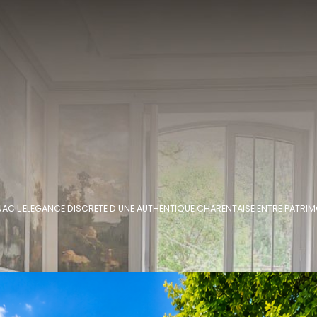
AC L ELEGANCE DISCRETE D UNE AUTHENTIQUE CHARENTAISE ENTRE PATRIMO