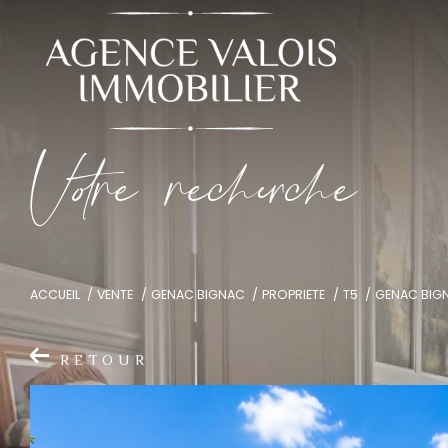
V
o
r
e
r
e
c
e
c
e
ACCUEIL
VENTE
GENAC BIGNAC
PROPRIETE
T5
GENAC BIGN
RETOUR