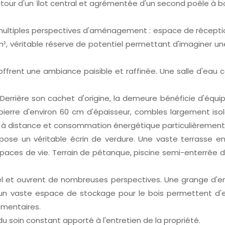
autour d'un îlot central et agrémentée d'un second poêle à b
multiples perspectives d'aménagement : espace de réception,
², véritable réserve de potentiel permettant d'imaginer une
n offrent une ambiance paisible et raffinée. Une salle d'e
. Derrière son cachet d'origine, la demeure bénéficie d'é
 pierre d'environ 60 cm d'épaisseur, combles largement isol
le à distance et consommation énergétique particulièrement
compose un véritable écrin de verdure. Une vaste terrasse
aces de vie. Terrain de pétanque, piscine semi-enterrée de 
 et ouvrent de nombreuses perspectives. Une grange d'env
'un vaste espace de stockage pour le bois permettent d'en
émentaires.
soin constant apporté à l'entretien de la propriété.