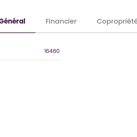
Général
Financier
Copropriét
rs
16460