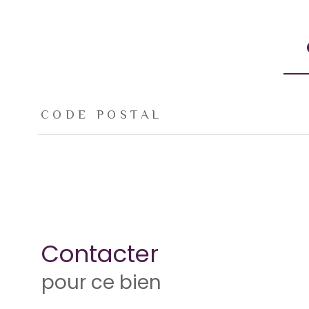
TRAD_ZEPHYR_Caracteristique
TRAD_ZEPHYR_Valeu
CODE POSTAL
Contacter
pour ce bien