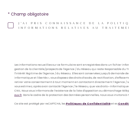
* Champ obligatoire
J'AI PRIS CONNAISSANCE DE LA POLITI
INFORMATIONS RELATIVES AU TRAITEME
Les informations recueillies sur ce formulaire sont enregistrées dans un fichier in
gestion de la clientèle/prospects de l'Agence / du Réseau qui reste Responsable du 
l'intérêt légitime de l'Agence / du Réseau. Elles sont conservées jusqu'à demande de
informatique et libertés », vous disposez des droits d’accès, de rectification, d’efface
retirer votre consentement à tout moment en contactant directement l’Agence / Le
vous estimez, après avoir contacté l'Agence / le Réseau, que vos droits « Informatique
CNIL. Nous vous informons de l’existence de la liste d'opposition au démarchage télépho
ouv.fr
. Dans le cadre de la protection des Données personnelles, nous vous invitons à 
Ce site est protégé par reCAPTCHA, les
Politiques de Confidentialité
et es
Conditi