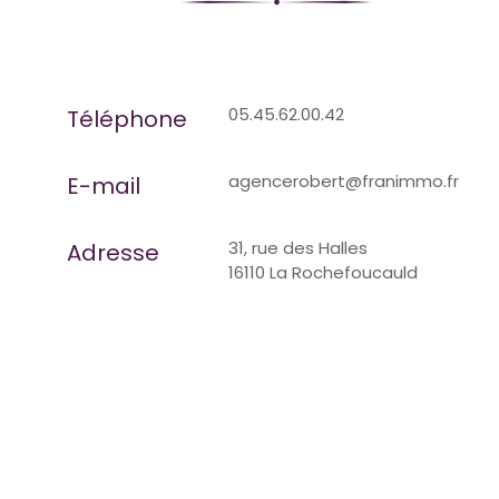
05.45.62.00.42
Téléphone
agencerobert@franimmo.fr
E-mail
31, rue des Halles
Adresse
16110 La Rochefoucauld