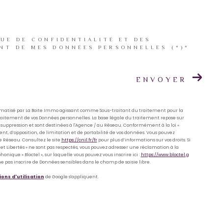
QUE DE CONFIDENTIALITÉ ET DES
NT DE MES DONNÉES PERSONNELLES (*)*
ENVOYER
formatisé par La Boite Immo agissant comme Sous-traitant du traitement pour la
Traitement de vos Données personnelles. La base légale du traitement repose sur
 suppression et sont destinées à l'Agence / au Réseau. Conformément à la loi «
ment, d’opposition, de limitation et de portabilité de vos données. Vous pouvez
 Réseau. Consultez le site
https://cnil.fr/fr
pour plus d’informations sur vos droits. Si
 et Libertés » ne sont pas respectés, vous pouvez adresser une réclamation à la
nique « Bloctel », sur laquelle vous pouvez vous inscrire ici :
https://www.bloctel.g
ne pas inscrire de Données sensibles dans le champ de saisie libre.
ons d'utilisation
de Google s'appliquent.