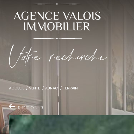
V
o
r
e
r
e
c
e
c
e
ACCUEIL
VENTE
AUNAC
TERRAIN
RETOUR