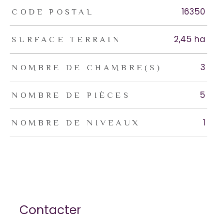
TRAD_ZEPHYR_Caracteristique
TRAD_ZEPHYR_Valeurs
16350
CODE POSTAL
2,45 ha
SURFACE TERRAIN
3
NOMBRE DE CHAMBRE(S)
5
NOMBRE DE PIÈCES
1
NOMBRE DE NIVEAUX
Contacter