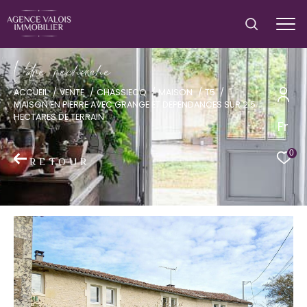
V
o
r
e
r
e
c
e
c
e
ACCUEIL
VENTE
CHASSIECQ
MAISON
T5
MAISON EN PIERRE AVEC GRANGE ET DEPENDANCES SUR 2 5
HECTARES DE TERRAIN
Fr
0
RETOUR