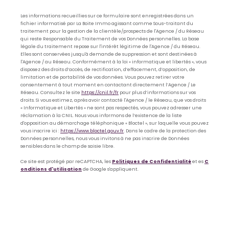
Les informations recueillies sur ce formulaire sont enregistrées dans un
fichier informatisé par La Boite Immo agissant comme Sous-traitant du
traitement pour la gestion de la clientèle/prospects de l'Agence / du Réseau
qui reste Responsable du Traitement de vos Données personnelles. La base
légale du traitement repose sur l'intérêt légitime de l'Agence / du Réseau.
Elles sont conservées jusqu'à demande de suppression et sont destinées à
l'Agence / au Réseau. Conformément à la loi « informatique et libertés », vous
disposez des droits d’accès, de rectification, d’effacement, d’opposition, de
limitation et de portabilité de vos données. Vous pouvez retirer votre
consentement à tout moment en contactant directement l’Agence / Le
Réseau. Consultez le site
https://cnil.fr/fr
pour plus d’informations sur vos
droits. Si vous estimez, après avoir contacté l'Agence / le Réseau, que vos droits
« Informatique et Libertés » ne sont pas respectés, vous pouvez adresser une
réclamation à la CNIL. Nous vous informons de l’existence de la liste
d'opposition au démarchage téléphonique « Bloctel », sur laquelle vous pouvez
vous inscrire ici :
https://www.bloctel.gouv.fr
. Dans le cadre de la protection des
Données personnelles, nous vous invitons à ne pas inscrire de Données
sensibles dans le champ de saisie libre.
Ce site est protégé par reCAPTCHA, les
Politiques de Confidentialité
et es
C
onditions d'utilisation
de Google s'appliquent.