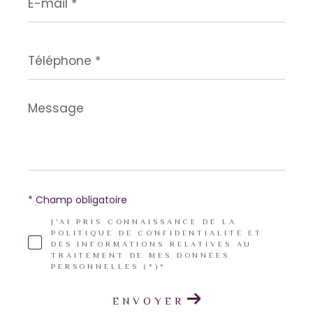
mail
*
Téléphone
*
Message
*
* Champ obligatoire
J'AI PRIS CONNAISSANCE DE LA
POLITIQUE DE CONFIDENTIALITÉ ET
DES INFORMATIONS RELATIVES AU
TRAITEMENT DE MES DONNÉES
PERSONNELLES (*)*
ENVOYER