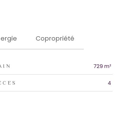
ergie
Copropriété
729 m²
AIN
4
ÈCES