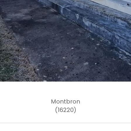
Montbron
(16220)