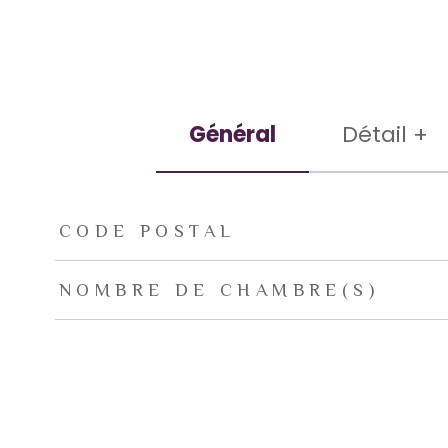
Général
Détail +
TRAD_ZEPHYR_Caracteristique
TRAD_ZEPHYR_Valeu
CODE POSTAL
NOMBRE DE CHAMBRE(S)