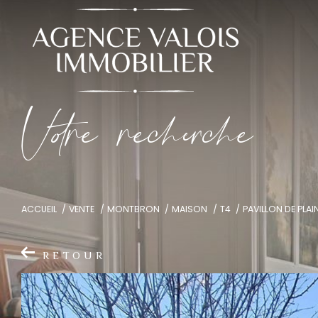
V
o
r
e
r
e
c
e
c
e
ACCUEIL
VENTE
MONTBRON
MAISON
T4
PAVILLON DE PLA
RETOUR