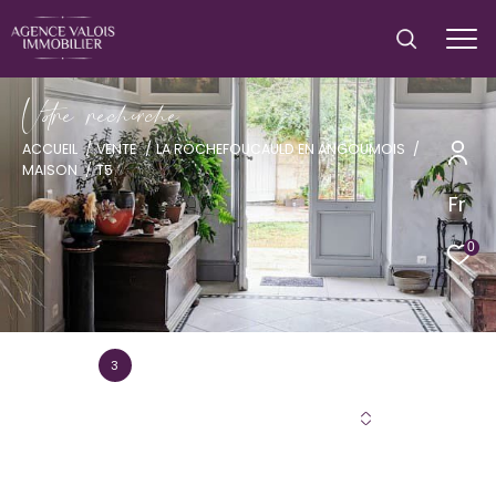
V
o
r
e
r
e
c
e
c
e
ACCUEIL
VENTE
LA ROCHEFOUCAULD EN ANGOUMOIS
MAISON
T5
Fr
0
3
Annonce(s) trouvée(s) selon vos critères
Trier par
Les plus récentes