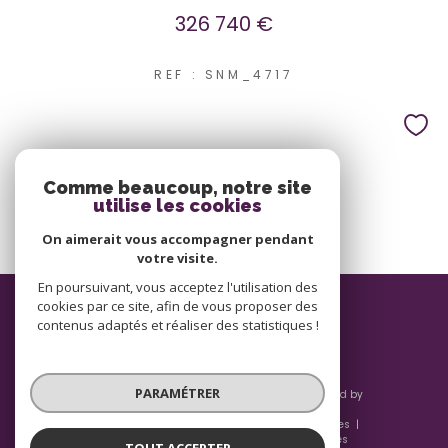
326 740 €
REF : SNM_4717
Comme beaucoup, notre site
utilise les cookies
On aimerait vous accompagner pendant
votre visite.
En poursuivant, vous acceptez l'utilisation des
ADHÉRENTS
cookies par ce site, afin de vous proposer des
contenus adaptés et réaliser des statistiques !
PARAMÉTRER
© 2026 | Tous droits réservés | Traduction powered by
Google |
Nos honoraires
Plan du site
Mentions légales
Admin
Nos liens
Politique RGPD
Cookies
TOUT ACCEPTER