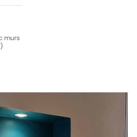
c murs
)