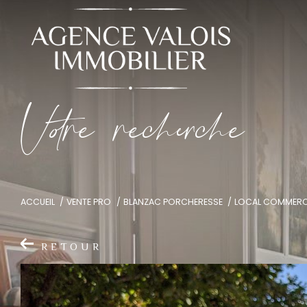
V
o
r
e
r
e
c
e
c
e
ACCUEIL
VENTE PRO
BLANZAC PORCHERESSE
LOCAL COMMERC
RETOUR