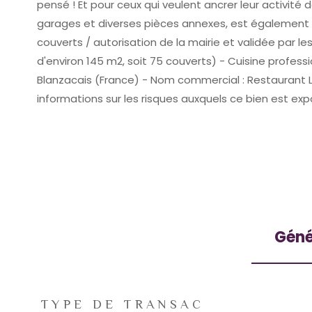
pensé ! Et pour ceux qui veulent ancrer leur activité
garages et diverses pièces annexes, est également à l
couverts / autorisation de la mairie et validée par 
d'environ 145 m2, soit 75 couverts) - Cuisine profess
Blanzacais (France) - Nom commercial : Restaurant L'
informations sur les risques auxquels ce bien est ex
Géné
TRAD_ZEPHYR_Caracteristique
TRAD_ZEPHYR_Valeu
TYPE DE TRANSAC