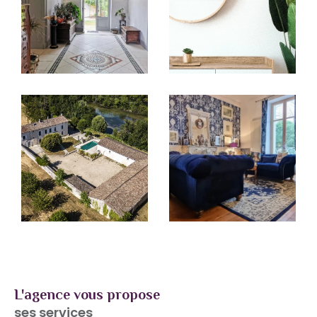
la modernité des outils numériques, pour offrir
un
service de proximité, efficace et humain
.
Que vous soyez propriétaire, investisseur ou
futur acquéreur, nos conseillers sont là pour
vous écouter, vous conseiller et vous
accompagner à chaque étape de votre projet
immobilier en Charente.
Votre bien, entre de bonnes mains
L'agence vous propose
ses services