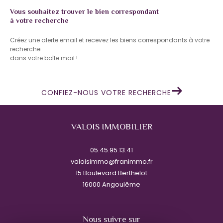
Vous souhaitez trouver le bien correspondant
à votre recherche
Créez une alerte email et recevez les biens correspondants à votre
recherche
dans votre boîte mail !
CONFIEZ-NOUS VOTRE RECHERCHE
VALOIS IMMOBILIER
05.45.95.13.41
valoisimmo@franimmo.fr
15 Boulevard Berthelot
16000
angoulême
Nous suivre sur