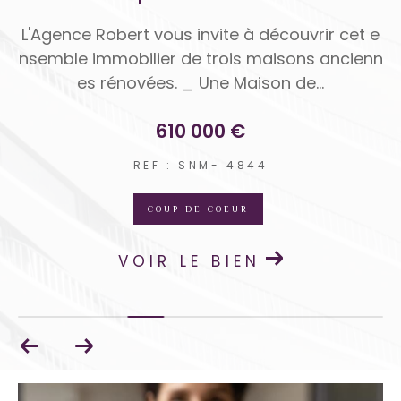
in
L'Agence Robert vous invite à découvrir cet e
C
is
nsemble immobilier de trois maisons ancienn
20
es rénovées. _ Une Maison de...
610 000 €
REF : SNM- 4844
COUP DE COEUR
VOIR LE BIEN