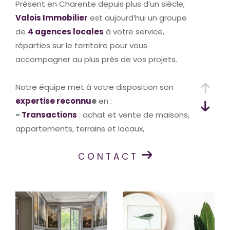
Présent en Charente depuis plus d’un siècle,
Valois Immobilier
est aujourd’hui un groupe
de
4 agences locales
à votre service,
réparties sur le territoire pour vous
accompagner au plus près de vos projets.
Notre équipe met à votre disposition son
expertise reconnu
e
en :
-
Transactions
: achat et vente de maisons,
appartements, terrains et locaux,
-
Gestion locative
: sécuriser vos revenus et
CONTACT
simplifier la gestion de vos biens,
-
Syndic de copropriété
: garantir une
gestion transparente et professionnelle de
votre immeuble.Forts de
plus de 100 ans
d’expérience
pour l’une de nos agences, nous
allions la solidité d’un savoir-faire historique à