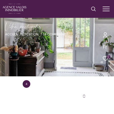
V
o
r
e
r
e
c
e
c
e
ACCUEIL
LOCATION
LA COURONNE
Fr
0
4
Annonce(s) trouvée(s) selon vos critères
Trier par
Les plus récentes