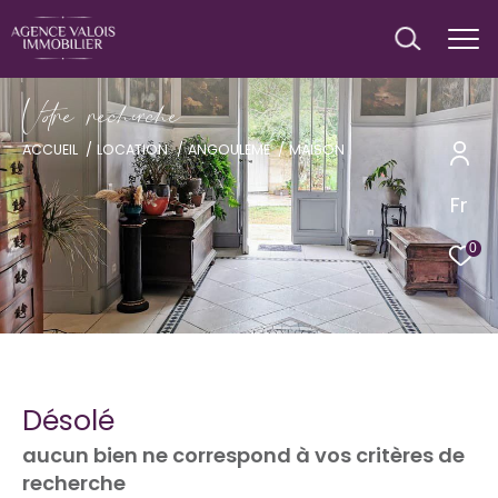
V
o
r
e
r
e
c
e
c
e
ACCUEIL
LOCATION
ANGOULEME
MAISON
Fr
0
Désolé
aucun bien ne correspond à vos critères de
recherche